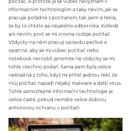
počítač. A protože já se vůbec nevyznám v
informačním technologiím a taky nevím, jak se
pracuje pořádně s počítačem, tak jsem si řekla,
že by to chtělo asi nějakého odborníka. Kolikrát
ani nevím, proč se mi zrovna rozbije počítač.
Vždycky na něm pracuji opravdu pečlivě a
opatrně, aby se mi vůbec počítač nebo
notebook nerozbil, jenomže ne vždycky se mi
tohle všechno podaří.
Sama jsem byla velice
nešťastná z toho, když mi přítel jednou řekl, že
můj počítač napadl nějaký malware a další virus.
Tohle samozřejmě informační technologie je
velice časté, pokud nemáte velice dobrou
antivirovou ochranu v počítači.