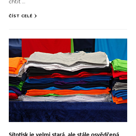
chtít …
ČÍST CELÉ
Sítotisk je velmi stará, ale stále osvědčená