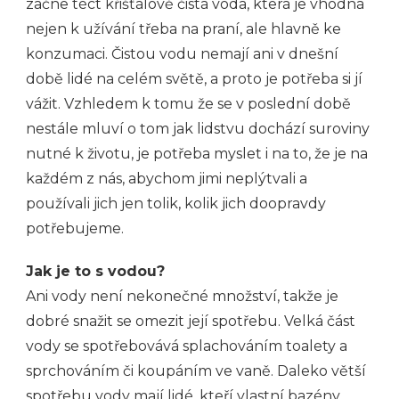
začne téct křišťálově čistá voda, která je vhodná
nejen k užívání třeba na praní, ale hlavně ke
konzumaci. Čistou vodu nemají ani v dnešní
době lidé na celém světě, a proto je potřeba si jí
vážit. Vzhledem k tomu že se v poslední době
nestále mluví o tom jak lidstvu dochází suroviny
nutné k životu, je potřeba myslet i na to, že je na
každém z nás, abychom jimi neplýtvali a
používali jich jen tolik, kolik jich doopravdy
potřebujeme.
Jak je to s vodou?
Ani vody není nekonečné množství, takže je
dobré snažit se omezit její spotřebu. Velká část
vody se spotřebovává splachováním toalety a
sprchováním či koupáním ve vaně. Daleko větší
spotřebu vody mají lidé, kteří vlastní bazény.