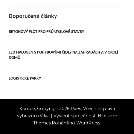
Doporučené články
BETONOVÝ PLOT PRO PRŮMYSLOVÉ STAVBY
LED HALOGEN S POHYBOVÝMI ČIDLY NA ZAHRADÁCH A V OKOLÍ
DOMŮ
LOGISTICKÉ PARKY
&kopie; Copyright2026
Raes
. Všechna práva
vyhrazena.
Vilva | Vyvinut společností
Blossom
Themes
.Poháněno
WordPress
.