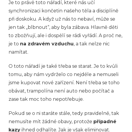
Je to právě toto nářadí, které nás učí
synchronizaci končetin našeho těla a disciplíně
při doskoku. A když už nás to nebaví, může se
jen tak „blbnout“, aby byla zábava. Hlavně děti
to zbožňují, ale i dospělí se rádi vyřádí. A proč ne,
je to
na zdravém vzduchu
, a tak nelze nic
namítat.
O toto nářadí je také třeba se starat. Je to kvůli
tomu, aby nám vydrželo co nejdéle a nemuseli
jsme kupovat nové zařízení. Není třeba se toho
obávat, trampolína není auto nebo počítač a
zase tak moc toho nepotřebuje.
Pokud se o ni staráte stále, tedy pravidelně, tak
nemusíte mít žádné obavy, protože
případné
kazy
ihned odhalíte. Jak je však eliminovat.