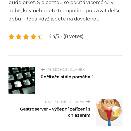
bude pršet. S plachtou se počítá víceméně v
době, kdy nebudete trampolínu používat delší
dobu. Třeba když jedete na dovolenou.
4.4/5 - (8 votes)
PŘEDCHOZÍ ČLÁNEK
Počítače stále pomáhají
NASLEDUJÍCÍ ČLÁNEK
Gastroserver - výčepní zařízení s
chlazením